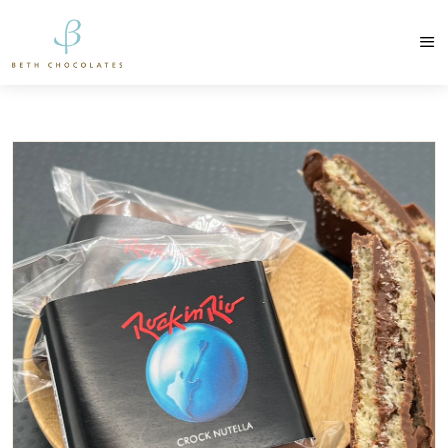
contato@bethchocolates.com.br
Produtos Exclusiv