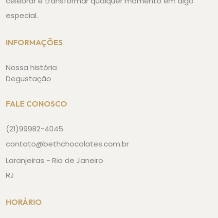
celebrar e transformar qualquer momento em algo
especial.
INFORMAÇÕES
Nossa história
Degustação
FALE CONOSCO
(21)99982-4045
contato@bethchocolates.com.br
Laranjeiras - Rio de Janeiro
RJ
HORÁRIO