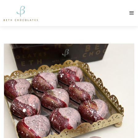
contato@bethchocolates.com.br
Produtos Exclusiv