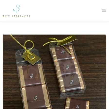
contato@bethchocolates.com.br
Produtos Exclusiv