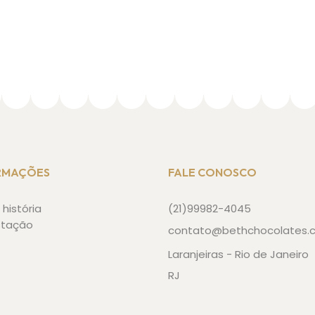
RMAÇÕES
FALE CONOSCO
história
(21)99982-4045
stação
contato@bethchocolates.
Laranjeiras - Rio de Janeiro
RJ