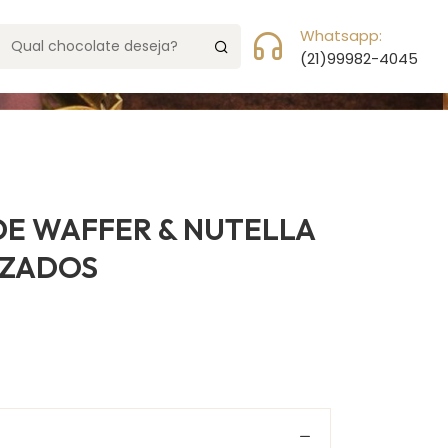
da
Meu Carrinho
0 Item(s)
Whatsapp:
(21)99982-4045
E WAFFER & NUTELLA
IZADOS