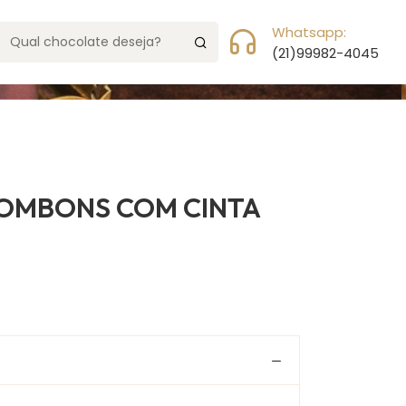
da
Meu Carrinho
0 Item(s)
Whatsapp:
(21)99982-4045
BOMBONS COM CINTA