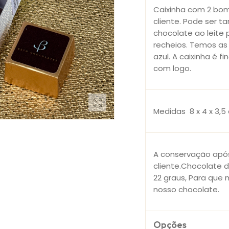
Caixinha com 2 bom
cliente. Pode ser t
chocolate ao leite
recheios. Temos as
azul. A caixinha é f
com logo.
Medidas 8 x 4 x 3,
A conservação após
cliente.Chocolate 
22 graus, Para que 
nosso chocolate.
Opções