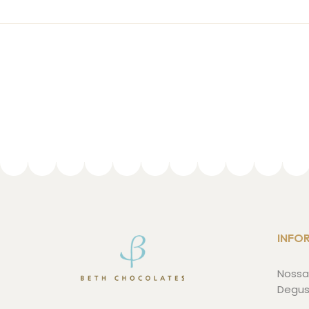
INFO
Nossa 
Degu