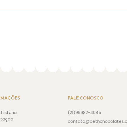
RMAÇÕES
FALE CONOSCO
história
(21)99982-4045
stação
contato@bethchocolates.