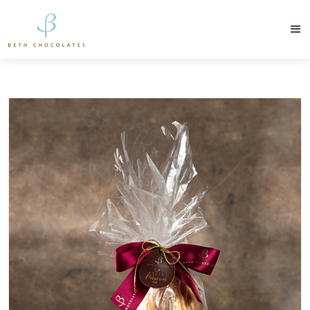
contato@bethchocolates.com.br
Produtos Exclusiv