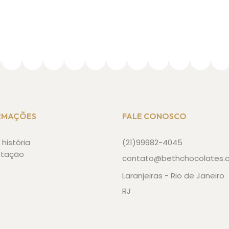
RMAÇÕES
FALE CONOSCO
história
(21)99982-4045
stação
contato@bethchocolates.
Laranjeiras - Rio de Janeiro
RJ