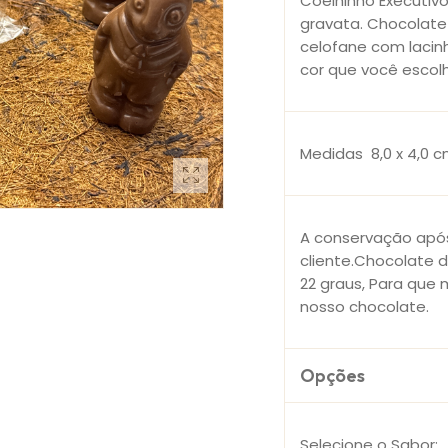
Coelhinho Executi
gravata. Chocolate
celofane com lacin
cor que você escol
Medidas 8,0 x 4,0 
A conservação após
cliente.Chocolate 
22 graus, Para que 
nosso chocolate.
Opções
Selecione o Sabor: