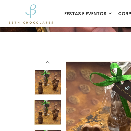
contato@bethchocolates.com.br
FESTAS E EVENTOS
CORP