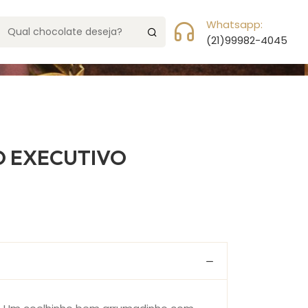
da
Meu Carrinho
0 Item(s)
Whatsapp:
(21)99982-4045
O EXECUTIVO