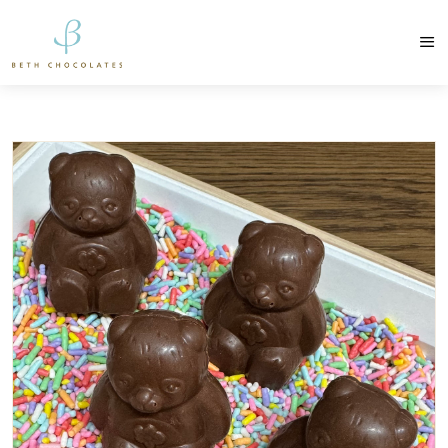
contato@bethchocolates.com.br
Produtos Exclusiv