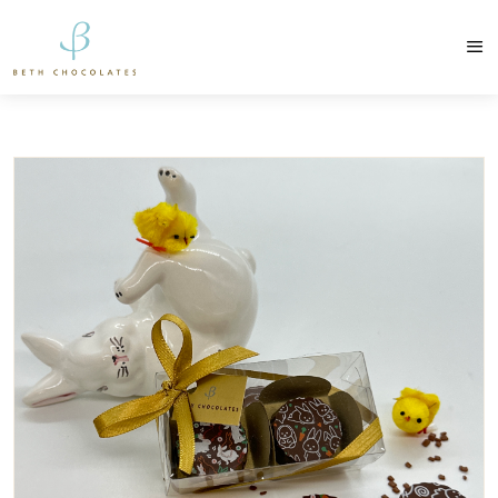
contato@bethchocolates.com.br
Produtos Exclusiv