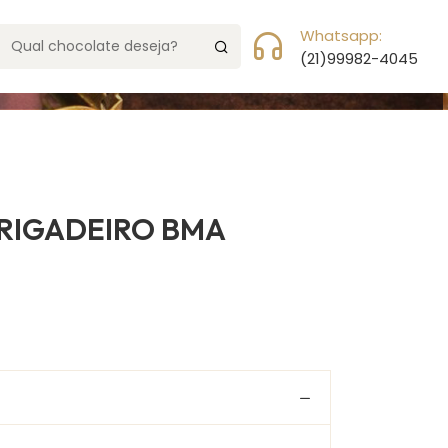
da
Meu Carrinho
0 Item(s)
Whatsapp:
(21)99982-4045
RIGADEIRO BMA