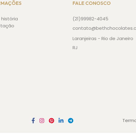
RMAÇÕES
FALE CONOSCO
história
(21)99982-4045
stação
contato@bethchocolates.
Laranjeiras - Rio de Janeiro
RJ
Termo