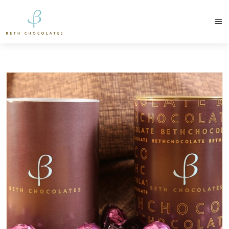
contato@bethchocolates.com.br
Produtos Exclusiv