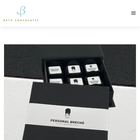
contato@bethchocolates.com.br
Produtos Exclusiv