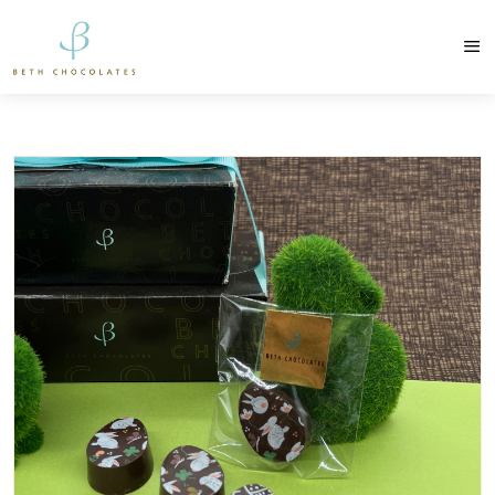
contato@bethchocolates.com.br
Produtos Exclusiv