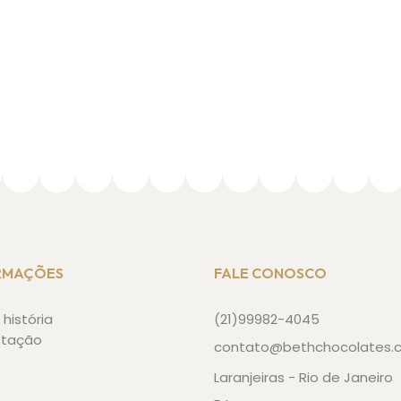
RMAÇÕES
FALE CONOSCO
história
(21)99982-4045
stação
contato@bethchocolates.
Laranjeiras - Rio de Janeiro