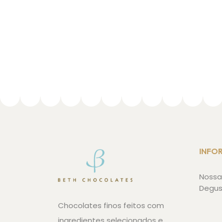
INFO
Nossa 
Degu
Chocolates finos feitos com
ingredientes selecionados e