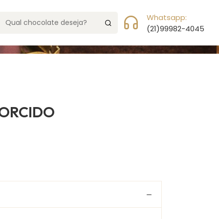
da
Meu Carrinho
0 Item(s)
Whatsapp:
(21)99982-4045
ORCIDO