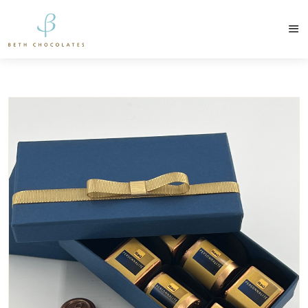
contato@bethchocolates.com.br
Produtos Exclusiv